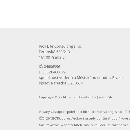
Rich Life Consulting s.r.o.
Evropská 689/213
161 00 Praha 6
IČ: 04606396
DIČ: CZ04606396
společnost vedená u Městského soudu v Praze
spisová značka C 250634
Copyright ©
RichLife.cz
| Created by
Josef Hřib
Vázaný zástupce společnost Rich Life Consulting, s.r.o.( IČ
IČO: 26439719, zprostředkovává tedy pojištění, doplňkové pe
Naši zákazníci – spotřebitelé mají v souladu se zákonem č