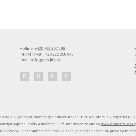
Hotline:
+420 792 307 598
Pevná linka:
+420 222 268 943
Email:
info@rich-life.cz
O:04606396 ) jednající jménem společnosti Broker Trust, a.s., která je v registru ČN
nzijní pojištění, úvěry a investice. Bližší informace získáte na
www.brokertrust.cz/p
. 634/1992 Sb., o ochraně spotřebitele, ve znění pozdějších předpisů, právo na mimo