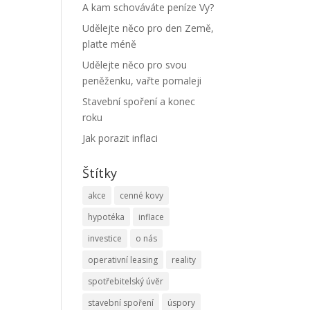
A kam schováváte peníze Vy?
Udělejte něco pro den Země,
plaťte méně
Udělejte něco pro svou
peněženku, vařte pomaleji
Stavební spoření a konec
roku
Jak porazit inflaci
Štítky
akce
cenné kovy
hypotéka
inflace
investice
o nás
operativní leasing
reality
spotřebitelský úvěr
stavební spoření
úspory