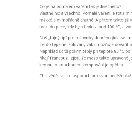
Co je na pomalém vaření tak jedinečného?
Vlastně nic a všechno. Pomalé vaření je totiž 
měkké a mimořádně chutné. A přitom takto již vař
hrnci do pece, kdy byla teplota pod 100 °C, a zde
Náš „tajný tip“ pro milovníky dobrého jídla se 
Tento tepelně izolovaný vak umožňuje dovařit pok
Například udrží pokrm teplý při teplotě 85 °C 
říkají Francouzi, zjistí, že maso takto upravené 
kempu, mimochodem kempování je opět in.
Chci vědět více o úsporách pro svou peněženku!