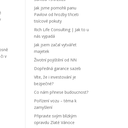
Jak jsme pomohli panu
ě
Pavlovi od hrozby třiceti
v
tisícové pokuty
Rich Life Consulting | Jak to u
nás vypadá
Jak jsem začal vytvářet
nosně
majetek
či v
Životní pojištění od NN
Dopředná garance sazeb
Víte, že i investování je
bezpečné?
Co nám přinese budoucnost?
Pořízení vozu – téma k
zamyšlení
Připravte svým blízkým
opravdu Zlaté Vánoce