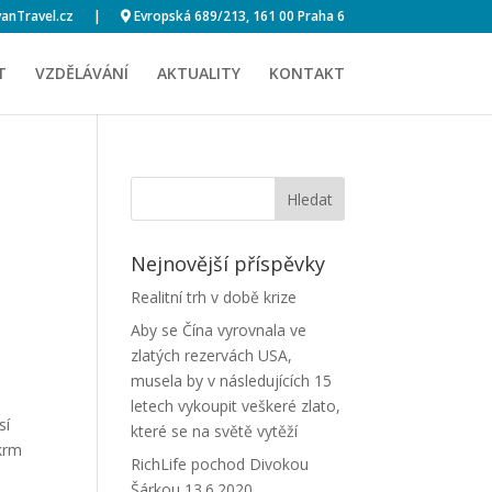
anTravel.cz
|
Evropská 689/213, 161 00 Praha 6
T
VZDĚLÁVÁNÍ
AKTUALITY
KONTAKT
Nejnovější příspěvky
Realitní trh v době krize
Aby se Čína vyrovnala ve
zlatých rezervách USA,
musela by v následujících 15
letech vykoupit veškeré zlato,
sí
které se na světě vytěží
krm
RichLife pochod Divokou
Šárkou 13.6.2020