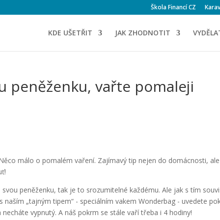
Škola Financí CZ
Karav
KDE UŠETŘIT
JAK ZHODNOTIT
VYDĚLA
u peněženku, vařte pomaleji
 Něco málo o pomalém vaření. Zajímavý tip nejen do domácnosti, ale
ť!
svou peněženku, tak je to srozumitelné každému. Ale jak s tím souvi
 s naším „tajným tipem“ - speciálním vakem Wonderbag - uvedete po
a necháte vypnutý. A náš pokrm se stále vaří třeba i 4 hodiny!