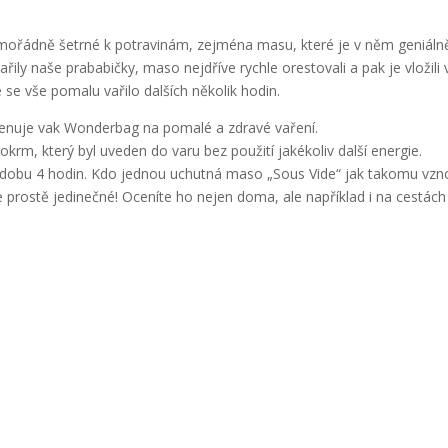
mimořádně šetrné k potravinám, zejména masu, které je v něm geniáln
ily naše prababičky, maso nejdříve rychle orestovali a pak je vložili 
 se vše pomalu vařilo dalších několik hodin.
jmenuje vak Wonderbag na pomalé a zdravé vaření.
rm, který byl uveden do varu bez použití jakékoliv další energie.
po dobu 4 hodin. Kdo jednou uchutná maso „Sous Vide“ jak takomu vz
je prostě jedinečné! Oceníte ho nejen doma, ale například i na cestách 