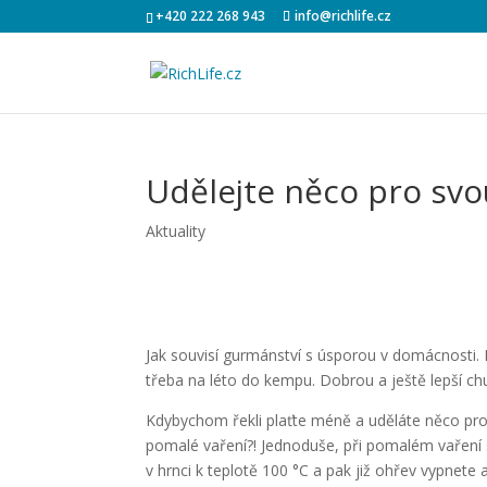
+420 222 268 943
info@richlife.cz
Udělejte něco pro svo
Aktuality
Jak souvisí gurmánství s úsporou v domácnosti.
třeba na léto do kempu. Dobrou a ještě lepší chu
Kdybychom řekli plaťte méně a uděláte něco pro 
pomalé vaření?! Jednoduše, při pomalém vaření
v hrnci k teplotě 100 °C a pak již ohřev vypnete 