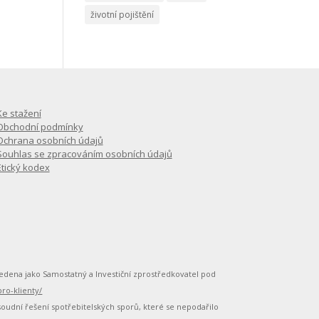
životní pojištění
Ke stažení
Obchodní podmínky
Ochrana osobních údajů
Souhlas se zpracováním osobních údajů
Etický kodex
B vedena jako Samostatný a Investiční zprostředkovatel pod
ro-klienty/
soudní řešení spotřebitelských sporů, které se nepodařilo