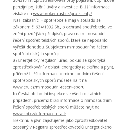
26439719, zprostředkovává tedy pojištění, doplňkové
penzijní pojištění, úvěry a investice. Bližší informace
získáte na
www.brokertrust.cz/pro-klienty/
Naši zákazníci – spotřebitelé mají v souladu se
zákonem č. 634/1992 Sb., o ochraně spotřebitele, ve
znění pozdějších předpisů, právo na mimosoudní
řešení spotřebitelských sporů, které se nepodařilo
vyřešit dohodou. Subjektem mimosoudního řešení
spotřebitelských sporů je:
a) Energetický regulační úřad, pokud se spor týká
zprostředkování v oblasti energetiky (elektřina a plyn),
přičemž bližší informace o mimosoudním řešení
spotřebitelských sporů můžete najít na
www.eru.cz/mimosoudni-reseni-sporu
b) Česká obchodní inspekce ve všech ostatních
případech, přičemž bližší informace o mimosoudním
řešení spotřebitelských sporů můžete najít na
www.coi.cz/informace-o-adr
Elektřinu a plyn zajišťujeme jako zprostředkovatel
zapsaný v Registru zprostředkovatelů Energetického